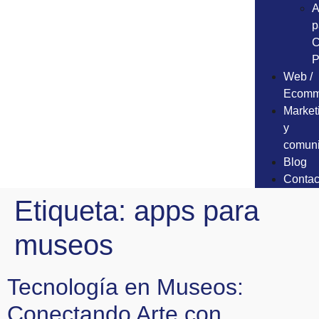
A
p
C
P
Web /
Ecomm
Market
y
comuni
Blog
Contac
Etiqueta:
apps para
museos
Tecnología en Museos:
Conectando Arte con